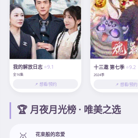
我的解放日志
⭐9.1
十三邀 第七季
⭐9.2
全16集
2024季
📌 想看/预约
📌 想看/预约
🏆 月夜月光榜 · 唯美之选
🥇
花束般的恋爱