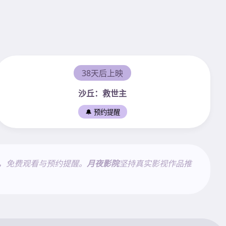
38天后上映
沙丘：救世主
🔔 预约提醒
，免费观看与预约提醒。
月夜影院
坚持真实影视作品推