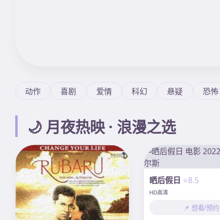
动作
喜剧
爱情
科幻
悬疑
恐怖
🌙 月夜热映 · 浪漫之选
晒后假日
⭐8.5
HD高清
📌 想看/预约