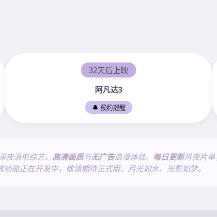
32天后上映
阿凡达3
🔔 预约提醒
深夜治愈综艺，
高清画质
与
无广告
浪漫体验。
每日更新
月夜片单
放功能正在开发中，敬请期待正式版。月光如水，光影如梦。