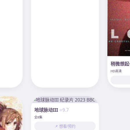
稍微想起
HD高清
地球脉动III
⭐9.7
全8集
📌 想看/预约