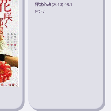
怦然心动
(2010) ⭐9.1
催泪神片