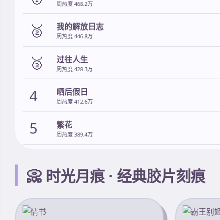
周热度 468.2万
🥈
我的解放日志
周热度 446.8万
🥉
过往人生
周热度 428.3万
4
晒后假日
周热度 412.6万
5
繁花
周热度 389.4万
📀 时光月痕 · 经典胶片刻痕