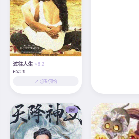
过往人生
⭐8.2
HD高清
📌 想看/预约
更新