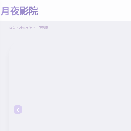
愈
月夜影院
立
即
观
首页 > 月夜片库 > 正在热映
看
‹