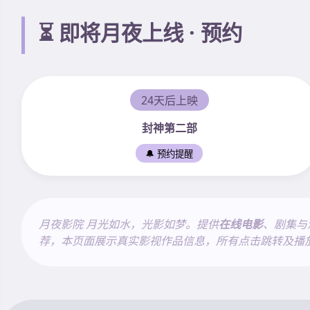
⏳ 即将月夜上线 · 预约
24天后上映
封神第二部
🔔 预约提醒
月夜影院 月光如水，光影如梦。提供
在线电影
、剧集与
荐，本页面展示真实影视作品信息，所有点击跳转及播