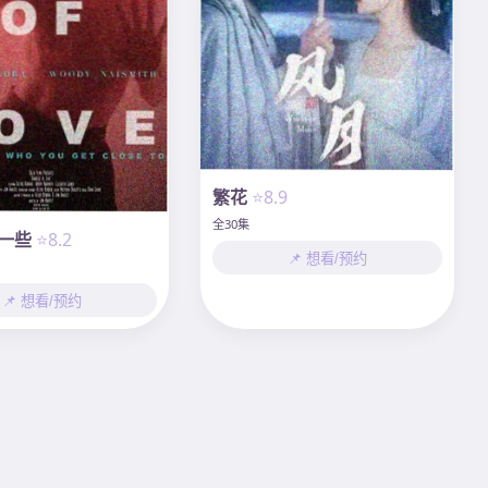
繁花
⭐8.9
全30集
一些
⭐8.2
📌 想看/预约
📌 想看/预约