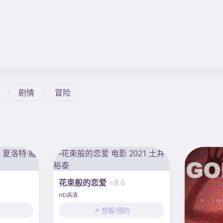
剧情
冒险
花束般的恋爱
⭐8.6
HD高清
📌 想看/预约