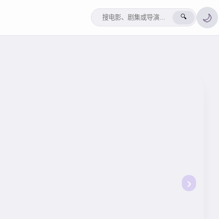
🌙
🔍
›